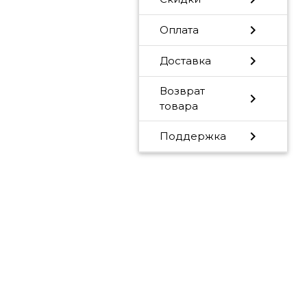
chevron_right
Оплата
chevron_right
Доставка
Возврат
chevron_right
товара
chevron_right
Поддержка